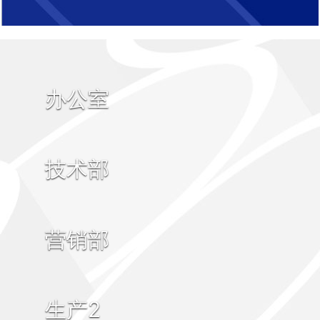
办公室
技术部
营销部
生产2