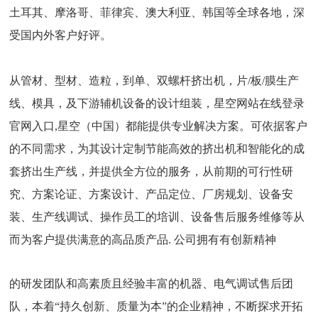
土耳其、摩洛哥、菲律宾、澳大利亚、韩国等全球各地，深
受国内外客户好评。
从管材、型材、造粒，到单、双螺杆挤出机，片/板/膜生产
线、模具，及下游辅机设备的设计组装，星空网站在线登录
官网入口,星空（中国）都能提供专业解决方案。可依据客户
的不同需求，为其设计定制节能高效的挤出机和智能化的成
套挤出生产线，并提供全方位的服务，从前期的可行性研
究、方案论证、方案设计、产品定位、厂房规划、设备安
装、生产线调试、操作员工的培训、设备售后服务维修等从
而为客户提供满意的高品质产品. 公司拥有有创新精神
的研发团队和高素质且经验丰富的机器、电气调试售后团
队，本着“持久创新、质量为本”的企业精神，不断探求开拓