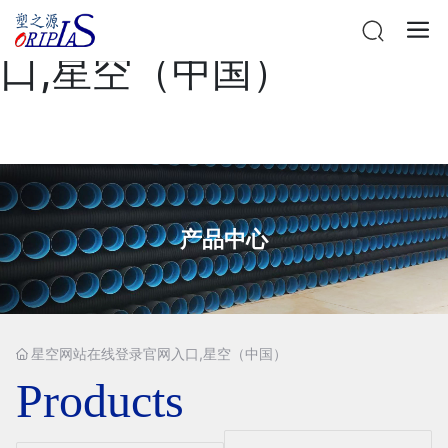
星空网站在线登录官网入
口,星空（中国）
产品中心
星空网站在线登录官网入口,星空（中国）
Products