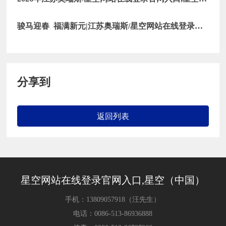
（中国）机械年会盛典圆满举行
骏马迎春 福满新元|江苏奥瑞斯/星空网站在线登录官
网入口,星空（中国）机械2026年放假通知
分享到
返回列表
星空网站在线登录官网入口,星空（中国）
手机：
13809057918
（汪先生）
电话：
0086-513-86936888