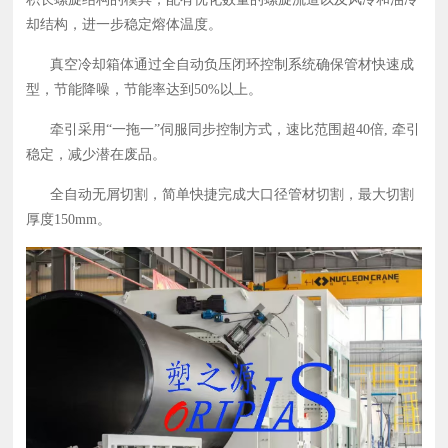
却结构，进一步稳定熔体温度。
真空冷却箱体通过全自动负压闭环控制系统确保管材快速成
型，节能降噪，节能率达到50%以上。
牵引采用“一拖一”伺服同步控制方式，速比范围超40倍, 牵引
稳定，减少潜在废品。
全自动无屑切割，简单快捷完成大口径管材切割，最大切割
厚度150mm。