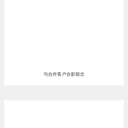
与合作客户合影留念