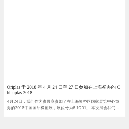
Oriplas 于 2018 年 4 月 24 日至 27 日参加在上海举办的 C
hinaplas 2018
4月24日，我们作为参展商参加了在上海虹桥区国家展览中心举
办的2018中国国际橡塑展，展位号为6.1Q01。 本次展会我们推
出的几款主要产品有HDPE/PP给水供气管材生产线、全自动螺旋
空心壁克拉管成型生产线、无尘切割机，吸引了众多潜在客户。
此外，我们还介绍了我们的业务范围、核心技术、正在开发的项