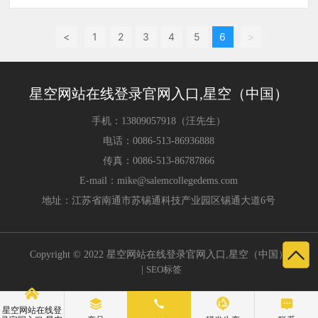
线、给水管材挤出生产线、给排水管材挤出生产线。许多参观者
参观了我们的展品并了解了我们的技术，他们将成为我们的潜在
客户。 Oriplas期待与您未来的合作!
<
1
2
3
4
5
6
>
星空网站在线登录官网入口,星空（中国）
手机：
13809057918
（汪先生）
电话：
0086-513-86936888
传真：
0086-513-86787866
E-mail：
mike@salemcollegedems.com
地址：江苏省南通市苏锡通科技产业园区锡通大道6号
Copyright © 2022 星空网站在线登录官网入口,星空（中国）
|
SEO标签
星空网站在线登