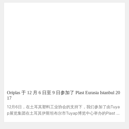
目等。 会谈的气氛非常融洽，许多来宾都对我们公司和我们的产
品留下了深刻的印象。
Oriplas 于 12 月 6 日至 9 日参加了 Plast Eurasia Istanbul 20
17
12月6日，在土耳其塑料工业协会的支持下，我们参加了由Tuya
p展览集团在土耳其伊斯坦布尔市Tuyap博览中心举办的Plast Eu
rasia Istanbul 2017。 Opriplas向当地参观者介绍了我们的核心
技术生产线，并解释了我们的无尘切割机等设备的工作原理。展