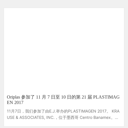
会为期4天，通过与众多塑料行业专业观众的交流，我们收获颇
丰。他们还向我们的工程师提出了一系列专门的问题，让我们深
入思考，进而促使我们改进产品和生产线。
Oriplas 参加了 11 月 7 日至 10 日的第 21 届 PLASTIMAG
EN 2017
11月7日，我们参加了由E.J.举办的PLASTIMAGEN 2017。 KRA
USE & ASSOCIATES, INC.，位于墨西哥 Centro Banamex。我
们的工程师与两位当地人讨论了我们的制造过程和我们的设备，