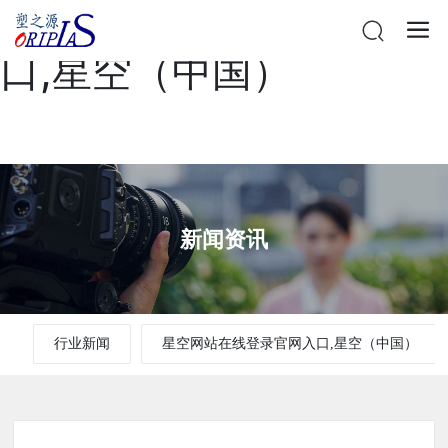
星空网站在线登录官网入
口,星空（中国）
新闻资讯
行业新闻
星空网站在线登录官网入口,星空（中国）