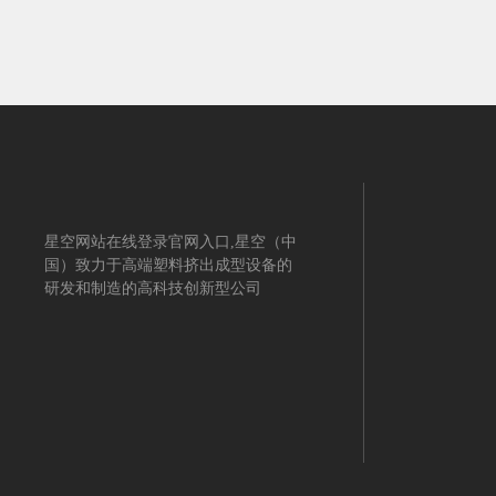
星空网站在线登录官网入口,星空（中
国）致力于高端塑料挤出成型设备的
研发和制造的高科技创新型公司