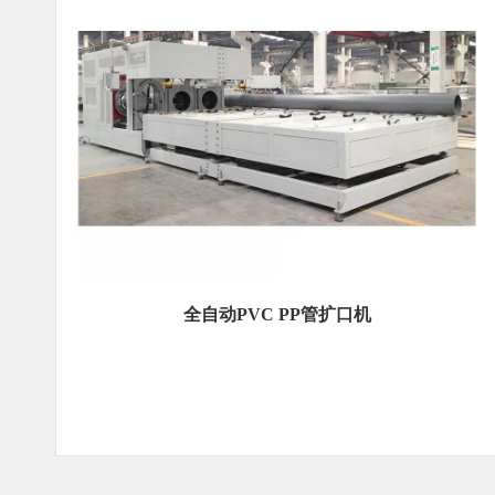
全自动PVC PP管扩口机