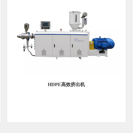
HDPE高效挤出机