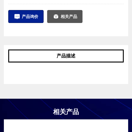
产品询价
相关产品
产品描述
相关产品