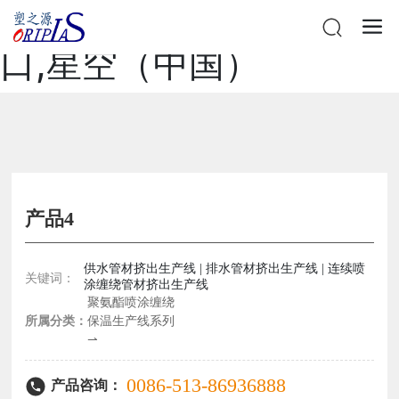
星空网站在线登录官网入
口,星空（中国）
产品4
供水管材挤出生产线 | 排水管材挤出生产线 | 连续喷
关键词：
涂缠绕管材挤出生产线
聚氨酯喷涂缠绕
所属分类：
保温生产线系列
⇀
0086-513-86936888
产品咨询：