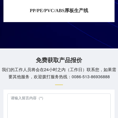
PP/PE/PVC/ABS厚板生产线
免费获取产品报价
我们的工作人员将会在24小时之内（工作日）联系您，如果需
要其他服务，欢迎拨打服务热线：
0086-513-86936888