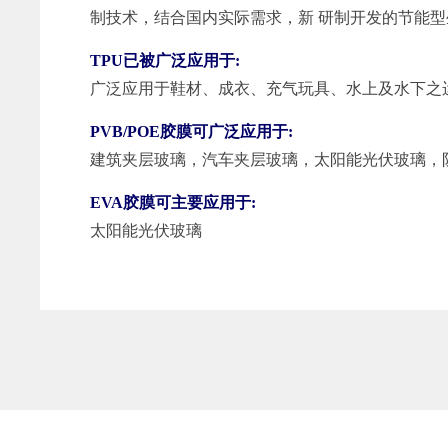
制技术，结合国内实际需求，新 研制开发的节能型
TPU已被广泛应用于:
广泛应用于鞋材、成衣、充气玩具、水上及水下之
PVB/POE胶膜可广泛应用于:
建筑夹层玻璃，汽车夹层玻璃，太阳能光伏玻璃，
EVA胶膜可主要应用于:
太阳能光伏玻璃