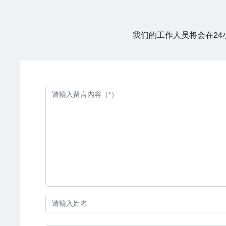
我们的工作人员将会在2