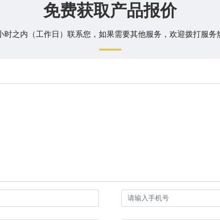
免费获取产品报价
4小时之内（工作日）联系您，如果需要其他服务，欢迎拨打服务