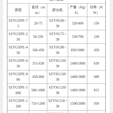
直径（m
产量（Kg/
功率（K
类型
挤出机
m）
h）
W）
SZYGXPE-7
SZYSG60 /
20-75
320/400
150
5
38
SZYGXPE-2
SZYSG75 /
50-250
550/700
230
50
38
SZYGXPE-4
SZYSG90 /
160-450
850/1000
450
50
38
SZYGXPE-6
SZYSG120/
315-630
1400/1800
630
30
38
SZYGXPE-8
SZYSG120/
450-800
1400/1800
680
00
38
SZYGXPE-1
SZYSG120/
500-1000
1400/1800
815
000
38
SZYGXPE-1
SZYSG150 /
710-1200
1500/2000
930
200
38