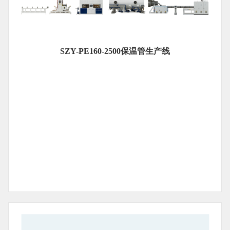
SZY-PE160-2500保温管生产线