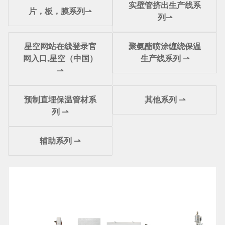
实壁管挤出生产线系
片，板，膜系列⇀
列⇀
星空网站在线登录官
聚氨酯喷涂缠绕保温
网入口,星空（中国）
生产线系列 ⇀
⇀
预制直埋保温管材系
其他系列 ⇀
列 ⇀
辅助系列 ⇀