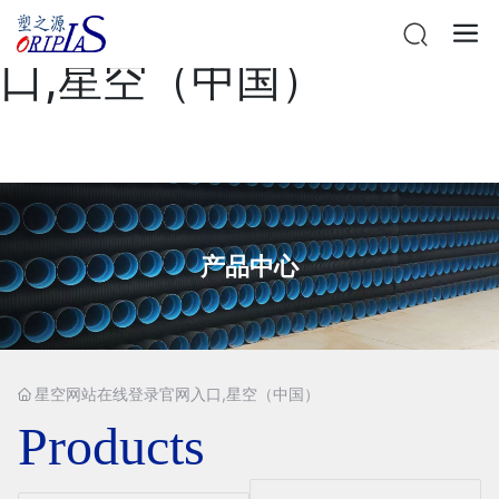
星空网站在线登录官网入
口,星空（中国）
产品中心
星空网站在线登录官网入口,星空（中国）
Products