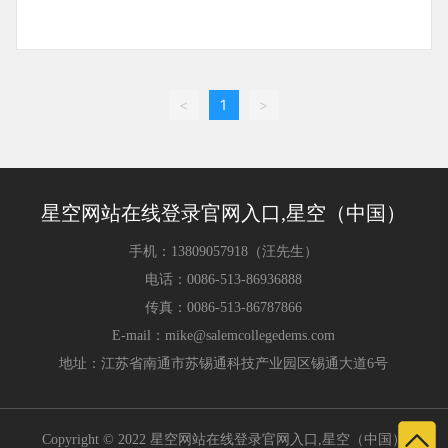
<
1
>
星空网站在线登录官网入口,星空（中国）
手机：
13809057918
（汪先生）
电话：
0086-513-86936888
传真：
0086-513-86787866
E-mail：
mike@salemcollegedems.com
地址：江苏省南通市苏锡通科技产业园区锡通大道6号
Copyright © 2022 星空网站在线登录官网入口,星空（中国）