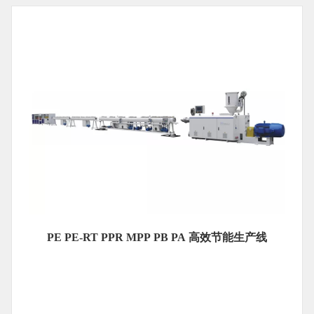
PE PE-RT PPR MPP PB PA 高效节能生产线